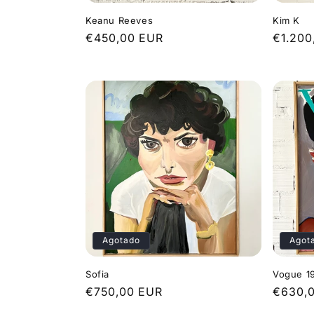
Keanu Reeves
Kim K
Precio
€450,00 EUR
Precio
€1.200
habitual
habitua
Agotado
Agot
Sofia
Vogue 1
Precio
€750,00 EUR
Precio
€630,
habitual
habitua