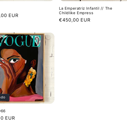
La Emperatriz Infantil // The
Childlike Empress
,00 EUR
Precio
€450,00 EUR
l
habitual
ado
966
00 EUR
l