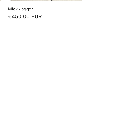
Mick Jagger
Precio
€450,00 EUR
habitual